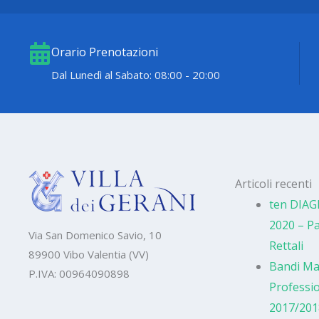
Orario Prenotazioni
Dal Lunedì al Sabato: 08:00 - 20:00
Articoli recenti
ten DIAG
2020 – Pa
Via San Domenico Savio, 10
Rettali
89900 Vibo Valentia (VV)
Bandi Ma
P.IVA: 00964090898
Professio
2017/201