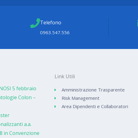
Telefono
0963.547.556
Link Utili
NOSI 5 febbraio
Amministrazione Trasparente
tologie Colon –
Risk Management
Area Dipendenti e Collaboratori
ster
nalizzanti a.a.
8 in Convenzione